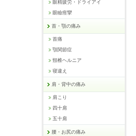
眼精疲労・ドライアイ
眼瞼痙攣
首・顎の痛み
首痛
顎関節症
頸椎ヘルニア
寝違え
肩・背中の痛み
肩こり
四十肩
五十肩
腰・お尻の痛み