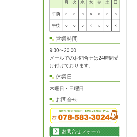
月
火
水
木
金
土
日
午前
○
○
○
×
○
○
×
午後
○
○
○
×
○
○
×
営業時間
9:30〜20:00
メールでのお問合せは24時間受
け付けております。
休業日
木曜日・日曜日
お問合せ
お問合せフォーム