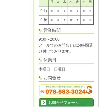
月
火
水
木
金
土
日
午前
○
○
○
×
○
○
×
午後
○
○
○
×
○
○
×
営業時間
9:30〜20:00
メールでのお問合せは24時間受
け付けております。
休業日
木曜日・日曜日
お問合せ
お問合せフォーム