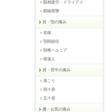
眼精疲労・ドライアイ
眼瞼痙攣
首・顎の痛み
首痛
顎関節症
頸椎ヘルニア
寝違え
肩・背中の痛み
肩こり
四十肩
五十肩
腰・お尻の痛み